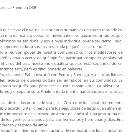
 Laurence Freeman OSB).
 que elevar el nivel de la conciencia humana es una tarea tanto de las 
ada uno de manera personal. Individualmente quizás no sintamos que 
minos de sabiduría, y eso a nivel individual puede ser cierto. Pero, 
e supermercados a sus clientes, “cada pequeña cosa cuenta.”
ora reunión global de nuestra comunidad con los meditadores de 
flexionado acerca de qué significa participar, compartir y colaborar 
l virus del aislamiento individualista que se está expandiendo en 
entimos esto, pero es difícil ponerlo en palabras.
, el apóstol Pablo discutió con Pedro y Santiago, y los otros líderes 
lén, acerca de quiénes podían ser admitidos en su comunidad. La 
cesario ser judío para pertenecer a este movimiento? La pelea era – 
lismo y el separatismo. Finalmente, la mente más espaciosa e inclusiva 
va de los dos puntos de vista, ese Cristo que fue lo suficientemente 
blo acordó juntar dinero para los seguidores de Jesús que sufrían en 
arte importante de la misión posterior del apóstol. Una gran suma de 
de los gentiles cristianos, para sus hermanos y hermanas judíos. Era 
 poderoso y sagrado de amor.
después del tiempo de meditación y de compartir con los ucranianos, 