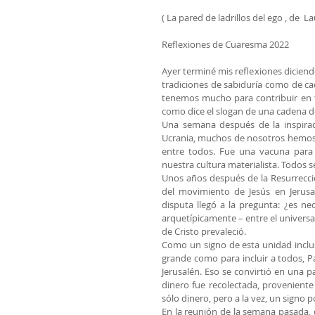
( La pared de ladrillos del ego , de 
Reflexiones de Cuaresma 2022
Ayer terminé mis reflexiones diciendo
tradiciones de sabiduría como de c
tenemos mucho para contribuir en tér
como dice el slogan de una cadena d
Una semana después de la inspirad
Ucrania, muchos de nosotros hemos re
entre todos. Fue una vacuna para e
nuestra cultura materialista. Todos s
Unos años después de la Resurrección
del movimiento de Jesús en Jerusa
disputa llegó a la pregunta: ¿es ne
arquetípicamente – entre el universa
de Cristo prevaleció.
Como un signo de esta unidad inclusi
grande como para incluir a todos, Pa
Jerusalén. Eso se convirtió en una p
dinero fue recolectada, proveniente 
sólo dinero, pero a la vez, un signo
En la reunión de la semana pasada, 