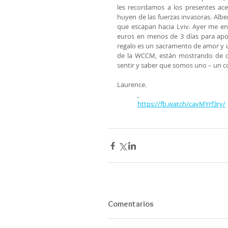
les recordamos a los presentes ace
huyen de las fuerzas invasoras. Albe
que escapan hacia Lviv. Ayer me e
euros en menos de 3 días para apoy
regalo es un sacramento de amor y 
de la WCCM, están mostrando de di
sentir y saber que somos uno – un c
Laurence.
https://fb.watch/cavMYrf3ry/
Comentarios