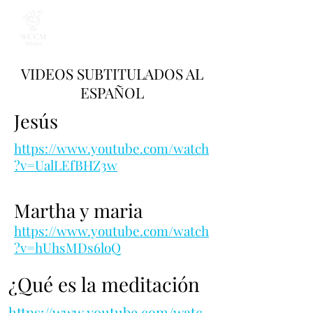
VIDEOS SUBTITULADOS AL
ESPAÑOL
Jesús
https://www.youtube.com/watch
?v=UalLEfBHZ3w
Martha y maria
https://www.youtube.com/watch
?v=hUhsMDs6loQ
¿Qué es la meditación
https://www.youtube.com/watc