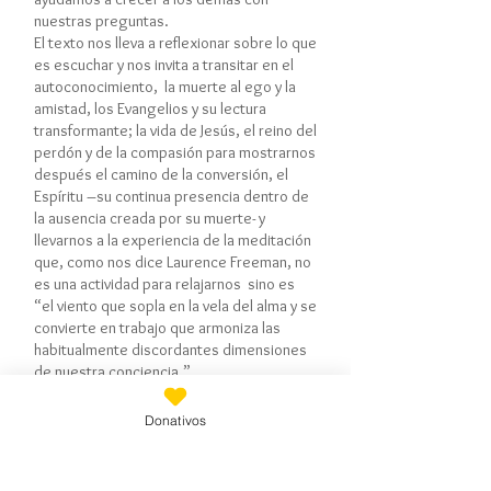
nuestras preguntas.
El texto nos lleva a reflexionar sobre lo que
es escuchar y nos invita a transitar en el
autoconocimiento, la muerte al ego y la
amistad, los Evangelios y su lectura
transformante; la vida de Jesús, el reino del
perdón y de la compasión para mostrarnos
después el camino de la conversión, el
Espíritu –su continua presencia dentro de
la ausencia creada por su muerte- y
llevarnos a la experiencia de la meditación
que, como nos dice Laurence Freeman, no
es una actividad para relajarnos sino es
“el viento que sopla en la vela del alma y se
convierte en trabajo que armoniza las
habitualmente discordantes dimensiones
de nuestra conciencia.”
Donativos
Como discípulos de Jesús tenemos mucho
que aprender de nuestro Maestro. En este
libro, Laurence Freeman nos inquieta para