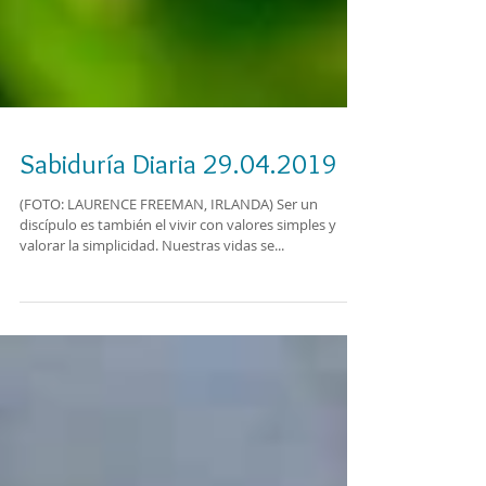
Sabiduría Diaria 29.04.2019
(FOTO: LAURENCE FREEMAN, IRLANDA) Ser un
discípulo es también el vivir con valores simples y
valorar la simplicidad. Nuestras vidas se...