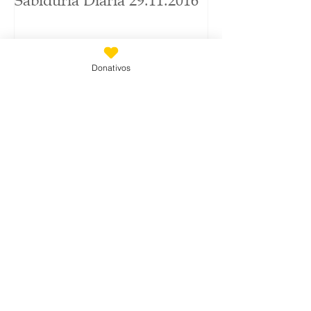
Sabiduría Diaria 29.11.2016
Donativos
Entradas recientes
JOHN MAIN Silencio y Quietud
para cada día del año
01/05/2022
JOHN MAIN Silencio y Quietud
para cada día del año
30/04/2022