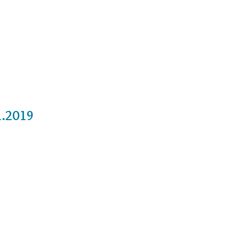
Cursos
Medita con nosotros
Videos
1.2019