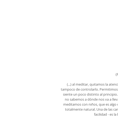
(
(...) al meditar, quitamos la ate
tampoco de controlarlo. Permitimos 
siente un poco distinto al princip
no sabemos a dónde nos va a llevar
meditamos con niños, que es algo
totalmente natural. Una de las car
facilidad - es l