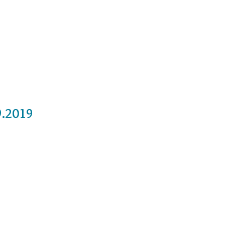
Cursos
Medita con nosotros
Videos
9.2019