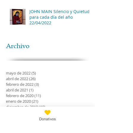
JOHN MAIN Silencio y Quietud
para cada día del año
22/04/2022
Archivo
mayo de 2022
(5)
5 entradas
abril de 2022
(26)
26 entradas
febrero de 2022
(3)
3 entradas
abril de 2021
(1)
1 entrada
febrero de 2020
(11)
11 entradas
enero de 2020
(21)
21 entradas
diciembre de 2019
(18)
18 entradas
noviembre de 2019
(24)
24 entradas
octubre de 2019
(18)
18 entradas
Donativos
septiembre de 2019
(30)
30 entradas
agosto de 2019
(30)
30 entradas