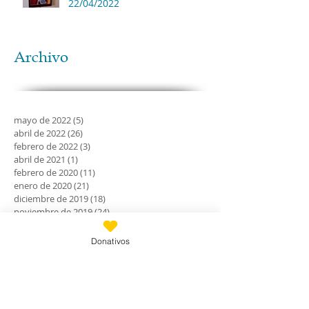
22/04/2022
Archivo
mayo de 2022
(5)
5 entradas
abril de 2022
(26)
26 entradas
febrero de 2022
(3)
3 entradas
abril de 2021
(1)
1 entrada
febrero de 2020
(11)
11 entradas
enero de 2020
(21)
21 entradas
diciembre de 2019
(18)
18 entradas
noviembre de 2019
(24)
24 entradas
octubre de 2019
(18)
18 entradas
septiembre de 2019
(30)
30 entradas
Donativos
agosto de 2019
(30)
30 entradas
julio de 2019
(31)
31 entradas
junio de 2019
(27)
27 entradas
mayo de 2019
(24)
24 entradas
abril de 2019
(9)
9 entradas