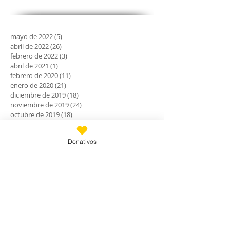
mayo de 2022
(5)
5 entradas
abril de 2022
(26)
26 entradas
febrero de 2022
(3)
3 entradas
abril de 2021
(1)
1 entrada
febrero de 2020
(11)
11 entradas
enero de 2020
(21)
21 entradas
diciembre de 2019
(18)
18 entradas
noviembre de 2019
(24)
24 entradas
octubre de 2019
(18)
18 entradas
septiembre de 2019
(30)
30 entradas
agosto de 2019
(30)
30 entradas
Donativos
julio de 2019
(31)
31 entradas
junio de 2019
(27)
27 entradas
mayo de 2019
(24)
24 entradas
abril de 2019
(9)
9 entradas
marzo de 2019
(7)
7 entradas
febrero de 2019
(23)
23 entradas
enero de 2019
(31)
31 entradas
diciembre de 2018
(30)
30 entradas
noviembre de 2018
(28)
28 entradas