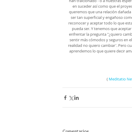
han traicionado - o a nuestras esper
en suceder así como que el proyect
queremos que una relación dañada se
ser tan superficial y engañoso com
reconocer y aceptar todo lo que es
pueda ser. Y tenemos que aceptar
enfrentar la pregunta "¿quiero camb
sentir más cómodos y seguros en el 
realidad no quiero cambiar'. Pero c
aprendemos lo que quiere decir am
(
 Meditatio Ne
Comentarios