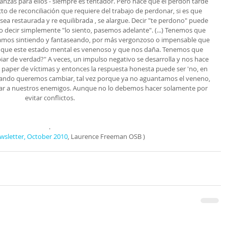
anzas para ellos - siempre es tentador. Pero hace que el perdón tarde 
o de reconciliación que requiere del trabajo de perdonar, si es que 
a restaurada y re equilibrada , se alargue. Decir "te perdono" puede 
o decir simplemente "lo siento, pasemos adelante". (...) Tenemos que 
tamos sintiendo y fantaseando, por más vergonzoso o impensable que 
 que este estado mental es venenoso y que nos daña. Tenemos que 
iar de verdad?" A veces, un impulso negativo se desarrolla y nos hace 
paper de víctimas y entonces la respuesta honesta puede ser 'no, en 
uando queremos cambiar, tal vez porque ya no aguantamos el veneno, 
ar a nuestros enemigos. Aunque no lo debemos hacer solamente por 
evitar conflictos. 
. 
wsletter, October 2010
, Laurence Freeman OSB )