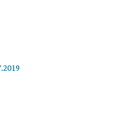
Cursos
Medita con nosotros
Videos
7.2019