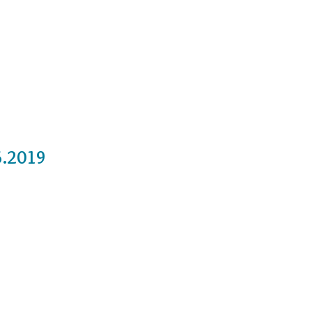
Cursos
Medita con nosotros
Videos
6.2019