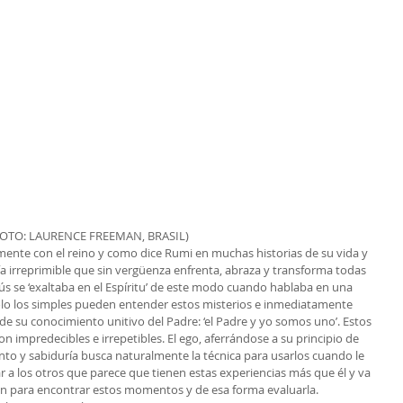
FOTO: LAURENCE FREEMAN, BRASIL)
ente con el reino y como dice Rumi en muchas historias de su vida y 
ía irreprimible que sin vergüenza enfrenta, abraza y transforma todas 
esús se ‘exaltaba en el Espíritu’ de este modo cuando hablaba en una 
ólo los simples pueden entender estos misterios e inmediatamente 
e su conocimiento unitivo del Padre: ‘el Padre y yo somos uno’. Estos 
 impredecibles e irrepetibles. El ego, aferrándose a su principio de 
nto y sabiduría busca naturalmente la técnica para usarlos cuando le 
 a los otros que parece que tienen estas experiencias más que él y va 
n para encontrar estos momentos y de esa forma evaluarla.