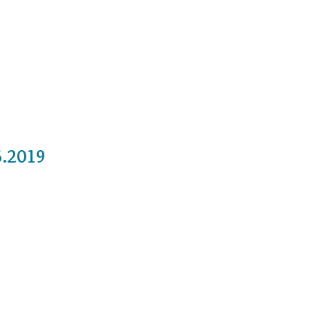
Cursos
Medita con nosotros
Videos
6.2019