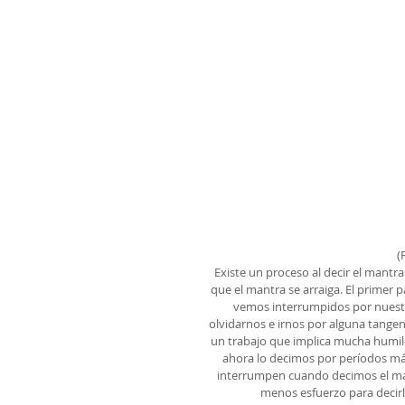
(
Existe un proceso al decir el mantra
que el mantra se arraiga. El primer 
vemos interrumpidos por nuestr
olvidarnos e irnos por alguna tangen
un trabajo que implica mucha humil
ahora lo decimos por períodos más 
interrumpen cuando decimos el man
menos esfuerzo para decirl