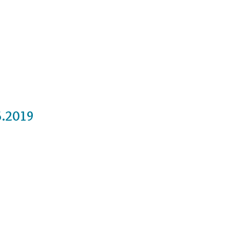
Cursos
Medita con nosotros
Videos
6.2019