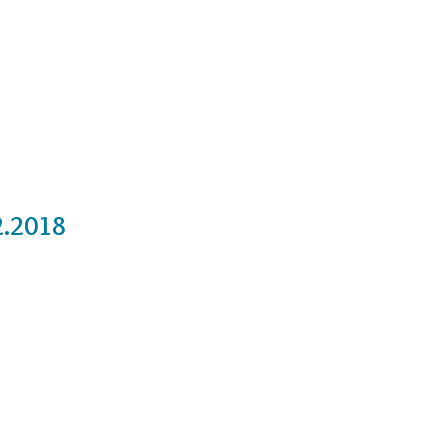
Cursos
Medita con nosotros
Videos
2.2018