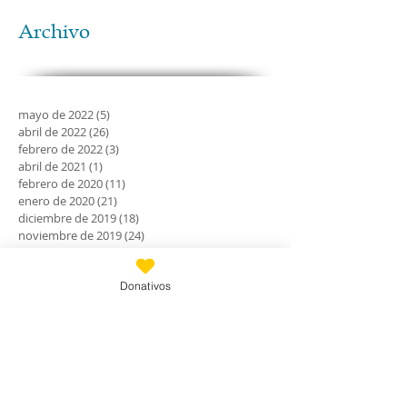
Archivo
mayo de 2022
(5)
5 entradas
abril de 2022
(26)
26 entradas
febrero de 2022
(3)
3 entradas
abril de 2021
(1)
1 entrada
febrero de 2020
(11)
11 entradas
enero de 2020
(21)
21 entradas
diciembre de 2019
(18)
18 entradas
noviembre de 2019
(24)
24 entradas
octubre de 2019
(18)
18 entradas
septiembre de 2019
(30)
30 entradas
Donativos
agosto de 2019
(30)
30 entradas
julio de 2019
(31)
31 entradas
junio de 2019
(27)
27 entradas
mayo de 2019
(24)
24 entradas
abril de 2019
(9)
9 entradas
marzo de 2019
(7)
7 entradas
febrero de 2019
(23)
23 entradas