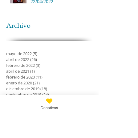
22/04/2022
Archivo
mayo de 2022
(5)
5 entradas
abril de 2022
(26)
26 entradas
febrero de 2022
(3)
3 entradas
abril de 2021
(1)
1 entrada
febrero de 2020
(11)
11 entradas
enero de 2020
(21)
21 entradas
diciembre de 2019
(18)
18 entradas
noviembre de 2019
(24)
24 entradas
octubre de 2019
(18)
18 entradas
septiembre de 2019
(30)
30 entradas
Donativos
agosto de 2019
(30)
30 entradas
julio de 2019
(31)
31 entradas
junio de 2019
(27)
27 entradas
mayo de 2019
(24)
24 entradas
abril de 2019
(9)
9 entradas