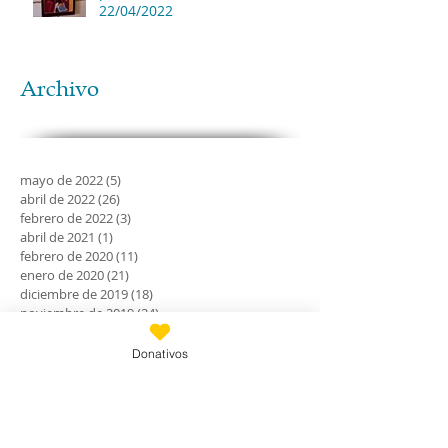
22/04/2022
Archivo
mayo de 2022
(5)
5 entradas
abril de 2022
(26)
26 entradas
febrero de 2022
(3)
3 entradas
abril de 2021
(1)
1 entrada
febrero de 2020
(11)
11 entradas
enero de 2020
(21)
21 entradas
diciembre de 2019
(18)
18 entradas
noviembre de 2019
(24)
24 entradas
octubre de 2019
(18)
18 entradas
septiembre de 2019
(30)
30 entradas
Donativos
agosto de 2019
(30)
30 entradas
julio de 2019
(31)
31 entradas
junio de 2019
(27)
27 entradas
mayo de 2019
(24)
24 entradas
abril de 2019
(9)
9 entradas