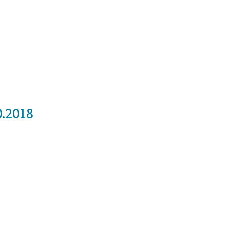
Cursos
Medita con nosotros
Videos
0.2018