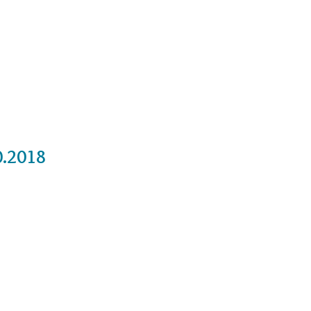
Cursos
Medita con nosotros
Videos
0.2018