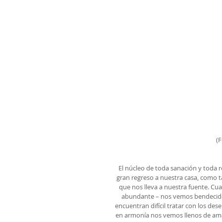
(
El núcleo de toda sanación y toda r
gran regreso a nuestra casa, como ta
que nos lleva a nuestra fuente. Cua
abundante – nos vemos bendecidos
encuentran difícil tratar con los de
en armonía nos vemos llenos de am