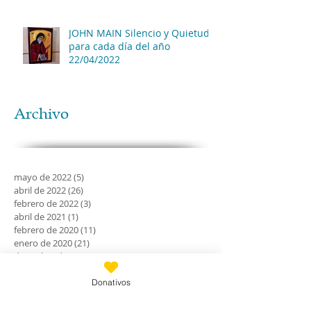
JOHN MAIN Silencio y Quietud
para cada día del año
22/04/2022
Archivo
mayo de 2022
(5)
5 entradas
abril de 2022
(26)
26 entradas
febrero de 2022
(3)
3 entradas
abril de 2021
(1)
1 entrada
febrero de 2020
(11)
11 entradas
enero de 2020
(21)
21 entradas
diciembre de 2019
(18)
18 entradas
noviembre de 2019
(24)
24 entradas
octubre de 2019
(18)
18 entradas
Donativos
septiembre de 2019
(30)
30 entradas
agosto de 2019
(30)
30 entradas