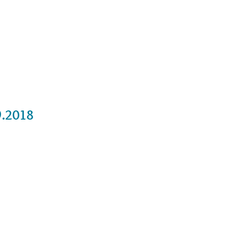
Cursos
Medita con nosotros
Videos
9.2018