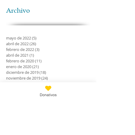
Archivo
mayo de 2022
(5)
5 entradas
abril de 2022
(26)
26 entradas
febrero de 2022
(3)
3 entradas
abril de 2021
(1)
1 entrada
febrero de 2020
(11)
11 entradas
enero de 2020
(21)
21 entradas
diciembre de 2019
(18)
18 entradas
noviembre de 2019
(24)
24 entradas
octubre de 2019
(18)
18 entradas
septiembre de 2019
(30)
30 entradas
Donativos
agosto de 2019
(30)
30 entradas
julio de 2019
(31)
31 entradas
junio de 2019
(27)
27 entradas
mayo de 2019
(24)
24 entradas
abril de 2019
(9)
9 entradas
marzo de 2019
(7)
7 entradas
febrero de 2019
(23)
23 entradas