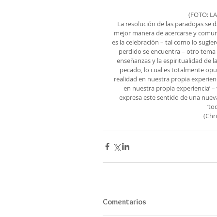
(FOTO: L
La resolución de las paradojas se d
mejor manera de acercarse y comunica
es la celebración – tal como lo sugie
perdido se encuentra – otro tema d
enseñanzas y la espiritualidad de l
pecado, lo cual es totalmente opu
realidad en nuestra propia experienc
en nuestra propia experiencia’ 
expresa este sentido de una nuev
‘to
 (Ch
Comentarios