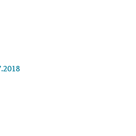
Cursos
Medita con nosotros
Videos
7.2018