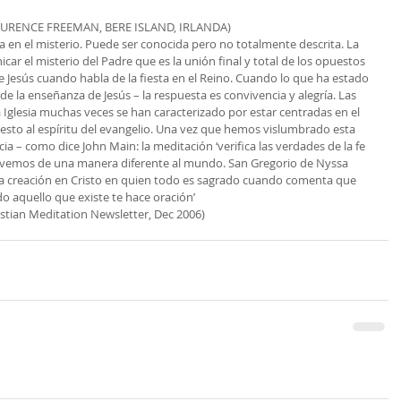
AURENCE FREEMAN, BERE ISLAND, IRLANDA)
a en el misterio. Puede ser conocida pero no totalmente descrita. La 
r el misterio del Padre que es la unión final y total de los opuestos 
re Jesús cuando habla de la fiesta en el Reino. Cuando lo que ha estado 
e la enseñanza de Jesús – la respuesta es convivencia y alegría. Las 
a Iglesia muchas veces se han caracterizado por estar centradas en el 
esto al espíritu del evangelio. Una vez que hemos vislumbrado esta 
ia – como dice John Main: la meditación ‘verifica las verdades de la fe 
– vemos de una manera diferente al mundo. San Gregorio de Nyssa 
a creación en Cristo en quien todo es sagrado cuando comenta que 
do aquello que existe te hace oración’
ristian Meditation Newsletter, Dec 2006)