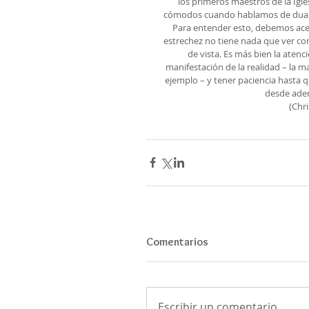
los primeros maestros de la Igl
cómodos cuando hablamos de dualida
Para entender esto, debemos acerc
estrechez no tiene nada que ver co
de vista. Es más bien la aten
manifestación de la realidad – la m
ejemplo – y tener paciencia hasta q
desde aden
(Chr
Comentarios
Escribir un comentario...