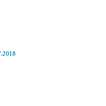
Cursos
Medita con nosotros
Videos
7.2018