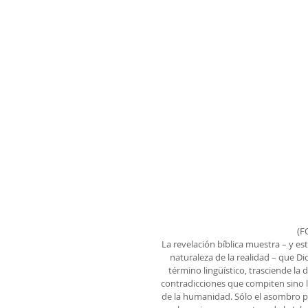
(F
La revelación bíblica muestra – y e
naturaleza de la realidad – que Dio
término lingüístico, trasciende l
contradicciones que compiten sino l
de la humanidad. Sólo el asombro p