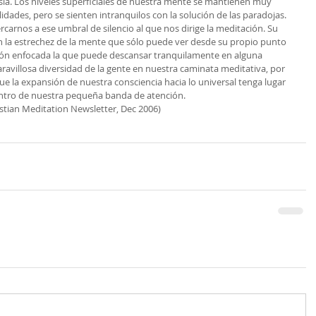
esia. Los niveles superficiales de nuestra mente se mantienen muy 
des, pero se sienten intranquilos con la solución de las paradojas. 
arnos a ese umbral de silencio al que nos dirige la meditación. Su 
n la estrechez de la mente que sólo puede ver desde su propio punto 
ción enfocada la que puede descansar tranquilamente en alguna 
aravillosa diversidad de la gente en nuestra caminata meditativa, por 
ue la expansión de nuestra consciencia hacia lo universal tenga lugar 
tro de nuestra pequeña banda de atención.
istian Meditation Newsletter, Dec 2006)