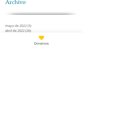
Archivo
mayo de 2022
(5)
5 entradas
abril de 2022
(26)
26 entradas
febrero de 2022
(3)
3 entradas
abril de 2021
(1)
1 entrada
Donativos
febrero de 2020
(11)
11 entradas
enero de 2020
(21)
21 entradas
diciembre de 2019
(18)
18 entradas
noviembre de 2019
(24)
24 entradas
octubre de 2019
(18)
18 entradas
septiembre de 2019
(30)
30 entradas
agosto de 2019
(30)
30 entradas
julio de 2019
(31)
31 entradas
junio de 2019
(27)
27 entradas
mayo de 2019
(24)
24 entradas
abril de 2019
(9)
9 entradas
marzo de 2019
(7)
7 entradas
febrero de 2019
(23)
23 entradas
enero de 2019
(31)
31 entradas
diciembre de 2018
(30)
30 entradas