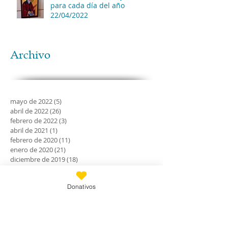
para cada día del año
22/04/2022
Archivo
mayo de 2022
(5)
5 entradas
abril de 2022
(26)
26 entradas
febrero de 2022
(3)
3 entradas
abril de 2021
(1)
1 entrada
febrero de 2020
(11)
11 entradas
enero de 2020
(21)
21 entradas
diciembre de 2019
(18)
18 entradas
noviembre de 2019
(24)
24 entradas
octubre de 2019
(18)
18 entradas
Donativos
septiembre de 2019
(30)
30 entradas
agosto de 2019
(30)
30 entradas
julio de 2019
(31)
31 entradas
junio de 2019
(27)
27 entradas
mayo de 2019
(24)
24 entradas