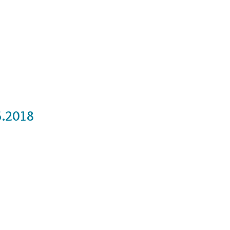
Cursos
Medita con nosotros
Videos
6.2018