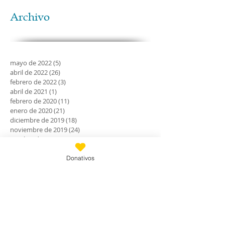
Archivo
mayo de 2022
(5)
5 entradas
abril de 2022
(26)
26 entradas
febrero de 2022
(3)
3 entradas
abril de 2021
(1)
1 entrada
febrero de 2020
(11)
11 entradas
enero de 2020
(21)
21 entradas
diciembre de 2019
(18)
18 entradas
noviembre de 2019
(24)
24 entradas
octubre de 2019
(18)
18 entradas
septiembre de 2019
(30)
30 entradas
agosto de 2019
(30)
30 entradas
Donativos
julio de 2019
(31)
31 entradas
junio de 2019
(27)
27 entradas
mayo de 2019
(24)
24 entradas
abril de 2019
(9)
9 entradas
marzo de 2019
(7)
7 entradas
febrero de 2019
(23)
23 entradas