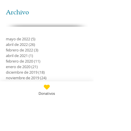
Archivo
mayo de 2022
(5)
5 entradas
abril de 2022
(26)
26 entradas
febrero de 2022
(3)
3 entradas
abril de 2021
(1)
1 entrada
febrero de 2020
(11)
11 entradas
enero de 2020
(21)
21 entradas
diciembre de 2019
(18)
18 entradas
noviembre de 2019
(24)
24 entradas
octubre de 2019
(18)
18 entradas
septiembre de 2019
(30)
30 entradas
Donativos
agosto de 2019
(30)
30 entradas
julio de 2019
(31)
31 entradas
junio de 2019
(27)
27 entradas
mayo de 2019
(24)
24 entradas
abril de 2019
(9)
9 entradas
marzo de 2019
(7)
7 entradas
febrero de 2019
(23)
23 entradas