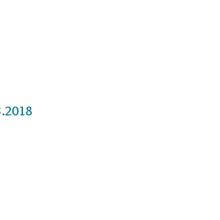
Cursos
Medita con nosotros
Videos
3.2018