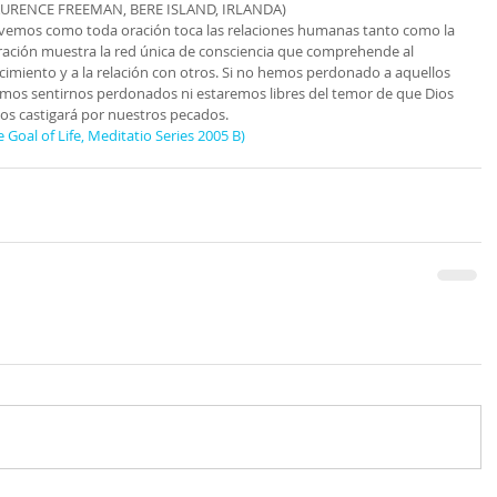
AURENCE FREEMAN, BERE ISLAND, IRLANDA)
o vemos como toda oración toca las relaciones humanas tanto como la 
 oración muestra la red única de consciencia que comprehende al 
imiento y a la relación con otros. Si no hemos perdonado a aquellos 
os sentirnos perdonados ni estaremos libres del temor de que Dios 
os castigará por nuestros pecados.
e Goal of Life, Meditatio Series 2005 B)