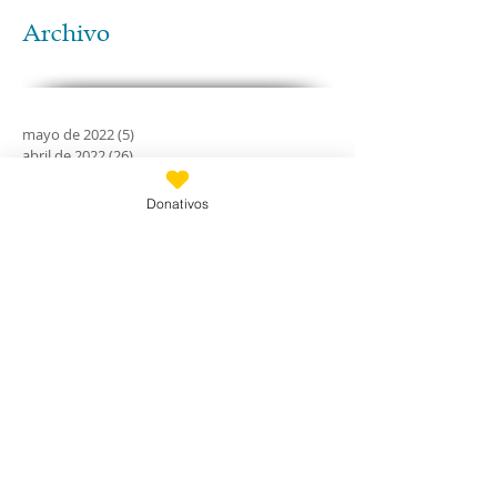
Archivo
mayo de 2022
(5)
5 entradas
abril de 2022
(26)
26 entradas
febrero de 2022
(3)
3 entradas
abril de 2021
(1)
1 entrada
Donativos
febrero de 2020
(11)
11 entradas
enero de 2020
(21)
21 entradas
diciembre de 2019
(18)
18 entradas
noviembre de 2019
(24)
24 entradas
octubre de 2019
(18)
18 entradas
septiembre de 2019
(30)
30 entradas
agosto de 2019
(30)
30 entradas
julio de 2019
(31)
31 entradas
junio de 2019
(27)
27 entradas
mayo de 2019
(24)
24 entradas
abril de 2019
(9)
9 entradas
marzo de 2019
(7)
7 entradas
febrero de 2019
(23)
23 entradas
enero de 2019
(31)
31 entradas