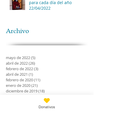
para cada día del año
22/04/2022
Archivo
mayo de 2022
(5)
5 entradas
abril de 2022
(26)
26 entradas
febrero de 2022
(3)
3 entradas
abril de 2021
(1)
1 entrada
febrero de 2020
(11)
11 entradas
enero de 2020
(21)
21 entradas
diciembre de 2019
(18)
18 entradas
noviembre de 2019
(24)
24 entradas
octubre de 2019
(18)
18 entradas
Donativos
septiembre de 2019
(30)
30 entradas
agosto de 2019
(30)
30 entradas
julio de 2019
(31)
31 entradas
junio de 2019
(27)
27 entradas
mayo de 2019
(24)
24 entradas