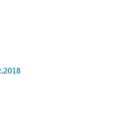
Cursos
Medita con nosotros
Videos
2.2018