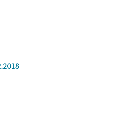
Cursos
Medita con nosotros
Videos
2.2018