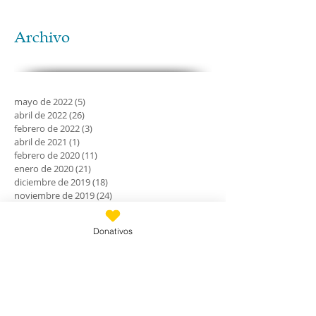
Archivo
mayo de 2022
(5)
5 entradas
abril de 2022
(26)
26 entradas
febrero de 2022
(3)
3 entradas
abril de 2021
(1)
1 entrada
febrero de 2020
(11)
11 entradas
enero de 2020
(21)
21 entradas
diciembre de 2019
(18)
18 entradas
noviembre de 2019
(24)
24 entradas
octubre de 2019
(18)
18 entradas
septiembre de 2019
(30)
30 entradas
Donativos
agosto de 2019
(30)
30 entradas
julio de 2019
(31)
31 entradas
junio de 2019
(27)
27 entradas
mayo de 2019
(24)
24 entradas
abril de 2019
(9)
9 entradas
marzo de 2019
(7)
7 entradas
febrero de 2019
(23)
23 entradas