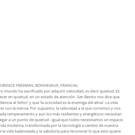
AURENCE FREEMAN, BONNEVAUX, FRANCIA)
o mundo ha sacrificado por adquirir velocidad, es decir quietud. Es 
cer en quietud, en un estado de atención. San Benito nos dice que 
encia al Señor’ y que ‘la ociosidad es la enemiga del alma’. La vida 
r con la inercia. Por supuesto, la velocidad a la que corremos y nos 
a temperamento y aun los más resilientes y energéticos necesitan 
egar a un punto de quietud –igual que todos necesitamos un espacio 
vida moderna, transformada por la tecnología a cambio de nuestra 
de la vida balanceada y la sabiduría para reconocer lo que esto quiere 