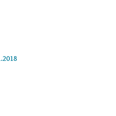
Cursos
Medita con nosotros
Videos
1.2018