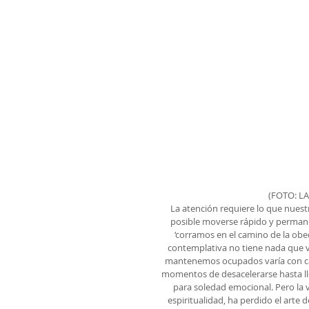
(FOTO: L
La atención requiere lo que nuestr
posible moverse rápido y permane
‘corramos en el camino de la obedi
contemplativa no tiene nada que ve
mantenemos ocupados varía con cad
momentos de desacelerarse hasta ll
para soledad emocional. Pero la 
espiritualidad, ha perdido el arte 