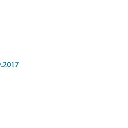
Cursos
Medita con nosotros
Videos
9.2017