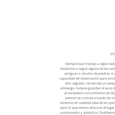
(F
Siempre que manejo a algún lado 
resistirme a seguir alguna de las t
antiguos o círculos de piedras. 
capacidad de observación para enco
sitio sagrado, tal vez sea un peq
embargo, todavía guardan el aura de
al verdadero conocimiento de Dio
parecer se contrae a través de mi
tenemos en realidad idea de en que 
pero lo que vemos ahora es el lugar 
conmovedor y auténtico. Podríamos n