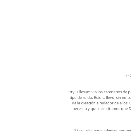
(F
Etty Hillesum vio los escenarios de 
tipo de ruido. Esto la llevó, sin emb
de la creación alrededor de ellos. 
necesita y que necesitamos que Di
"Me vuelco hacia adentro por med