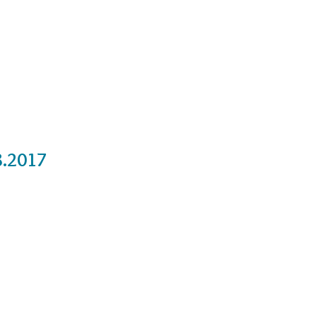
Cursos
Medita con nosotros
Videos
8.2017