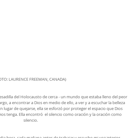
OTO: LAURENCE FREEMAN, CANADA)
pesadilla del Holocausto de cerca - un mundo que estaba lleno del peor 
argo, a encontrar a Dios en medio de ello, a ver y a escuchar la belleza 
En lugar de quejarse, ella se esforzó por proteger el espacio que Dios 
os tenga. Ella encontró  el silencio como oración y la oración como 
silencio.
ia hora  cada mañana antes de trabajar y escucho mi voz interior. 