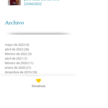
22/04/2022
Archivo
mayo de 2022
(5)
5 entradas
abril de 2022
(26)
26 entradas
febrero de 2022
(3)
3 entradas
abril de 2021
(1)
1 entrada
febrero de 2020
(11)
11 entradas
enero de 2020
(21)
21 entradas
diciembre de 2019
(18)
18 entradas
noviembre de 2019
(24)
24 entradas
octubre de 2019
(18)
18 entradas
septiembre de 2019
(30)
30 entradas
Donativos
agosto de 2019
(30)
30 entradas
julio de 2019
(31)
31 entradas
junio de 2019
(27)
27 entradas
mayo de 2019
(24)
24 entradas