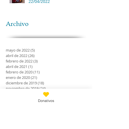
22/04/2022
Archivo
mayo de 2022
(5)
5 entradas
abril de 2022
(26)
26 entradas
febrero de 2022
(3)
3 entradas
abril de 2021
(1)
1 entrada
febrero de 2020
(11)
11 entradas
enero de 2020
(21)
21 entradas
diciembre de 2019
(18)
18 entradas
noviembre de 2019
(24)
24 entradas
octubre de 2019
(18)
18 entradas
septiembre de 2019
(30)
30 entradas
Donativos
agosto de 2019
(30)
30 entradas
julio de 2019
(31)
31 entradas
junio de 2019
(27)
27 entradas
mayo de 2019
(24)
24 entradas
abril de 2019
(9)
9 entradas