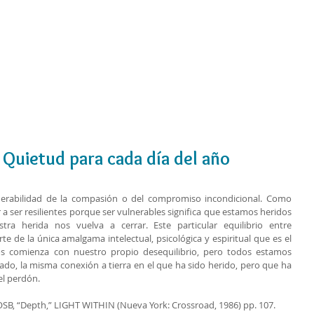
Cursos
Medita con nosotros
Videos
 Quietud para cada día del año
lnerabilidad de la compasión o del compromiso incondicional. Como 
ser resilientes porque ser vulnerables significa que estamos heridos 
a herida nos vuelva a cerrar. Este particular equilibrio entre 
rte de la única amalgama intelectual, psicológica y espiritual que es el 
 comienza con nuestro propio desequilibrio, pero todos estamos 
ado, la misma conexión a tierra en el que ha sido herido, pero que ha 
el perdón.
SB, “Depth,” LIGHT WITHIN (Nueva York: Crossroad, 1986) pp. 107.