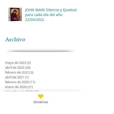
JOHN MAIN Silencio y Quietud
para cada día del año
22/04/2022
Archivo
mayo de 2022
(5)
5 entradas
abril de 2022
(26)
26 entradas
febrero de 2022
(3)
3 entradas
abril de 2021
(1)
1 entrada
febrero de 2020
(11)
11 entradas
enero de 2020
(21)
21 entradas
diciembre de 2019
(18)
18 entradas
noviembre de 2019
(24)
24 entradas
octubre de 2019
(18)
18 entradas
Donativos
septiembre de 2019
(30)
30 entradas
agosto de 2019
(30)
30 entradas