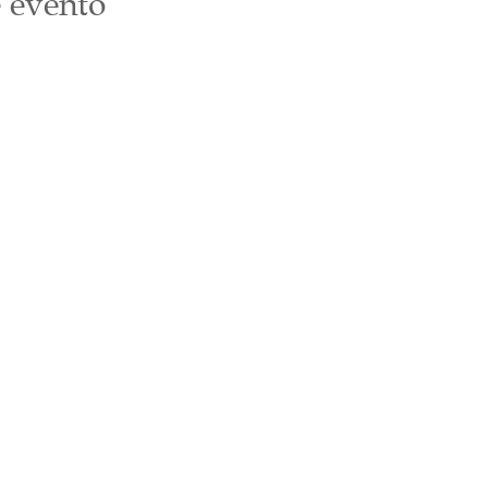
 evento
Suscríbete
Email
*
Únete a nuestra lista de correo
Quiero suscribirme a tu lista de correo.