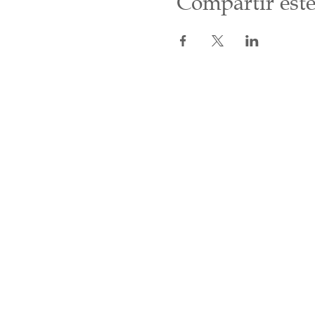
Compartir este
Inicio
Programa 2026
Cursos
Medita con nosotros
Videos
Maestros
Contacto
Donaciones