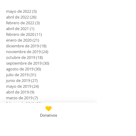
mayo de 2022
(5)
5 entradas
abril de 2022
(26)
26 entradas
febrero de 2022
(3)
3 entradas
abril de 2021
(1)
1 entrada
febrero de 2020
(11)
11 entradas
enero de 2020
(21)
21 entradas
diciembre de 2019
(18)
18 entradas
noviembre de 2019
(24)
24 entradas
octubre de 2019
(18)
18 entradas
septiembre de 2019
(30)
30 entradas
agosto de 2019
(30)
30 entradas
julio de 2019
(31)
31 entradas
junio de 2019
(27)
27 entradas
mayo de 2019
(24)
24 entradas
abril de 2019
(9)
9 entradas
marzo de 2019
(7)
7 entradas
febrero de 2019
(23)
23 entradas
enero de 2019
(31)
31 entradas
diciembre de 2018
(30)
30 entradas
Donativos
noviembre de 2018
(28)
28 entradas
octubre de 2018
(30)
30 entradas
septiembre de 2018
(24)
24 entradas