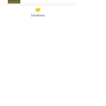
Donativos
JOHN MAIN Silencio y Quietud
para cada día del año
22/04/2022
Archivo
mayo de 2022
(5)
5 entradas
abril de 2022
(26)
26 entradas
febrero de 2022
(3)
3 entradas
abril de 2021
(1)
1 entrada
febrero de 2020
(11)
11 entradas
enero de 2020
(21)
21 entradas
diciembre de 2019
(18)
18 entradas
noviembre de 2019
(24)
24 entradas