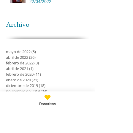
22/04/2022
Archivo
mayo de 2022
(5)
5 entradas
abril de 2022
(26)
26 entradas
febrero de 2022
(3)
3 entradas
abril de 2021
(1)
1 entrada
febrero de 2020
(11)
11 entradas
enero de 2020
(21)
21 entradas
diciembre de 2019
(18)
18 entradas
noviembre de 2019
(24)
24 entradas
octubre de 2019
(18)
18 entradas
septiembre de 2019
(30)
30 entradas
Donativos
agosto de 2019
(30)
30 entradas
julio de 2019
(31)
31 entradas
junio de 2019
(27)
27 entradas
mayo de 2019
(24)
24 entradas
abril de 2019
(9)
9 entradas