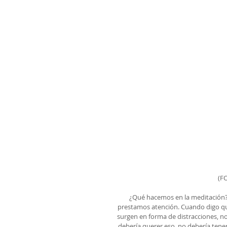
(F
¿Qué hacemos en la meditación
prestamos atención. Cuando digo q
surgen en forma de distracciones, no
debería querer eso, no debería tene