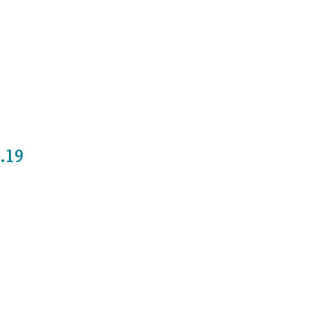
Cursos
Medita con nosotros
Videos
2.19