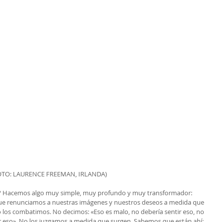
OTO: LAURENCE FREEMAN, IRLANDA)
? Hacemos algo muy simple, muy profundo y muy transformador: 
ue renunciamos a nuestras imágenes y nuestros deseos a medida que 
 los combatimos. No decimos: «Eso es malo, no debería sentir eso, no 
r eso». No los juzgamos a medida que surgen. Sabemos que están ahí; 