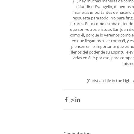
(...) hay muchas maneras de compa
difundir el Evangelio, debemos r
maneras importantes de hacerlo e
respuesta para todo. No para fingi
errores. Pero como estaba diciendo e
que son «otros cristos». San Juan d
como él, porque lo veremos como él e
en que llegamos a ser como él, y e
piensen en lo importante que es nue
llenos del poder de su Espíritu, ele
vidas en él. Y por eso, para compa
mismo
(Christian Life in the Ligh
Comentarios