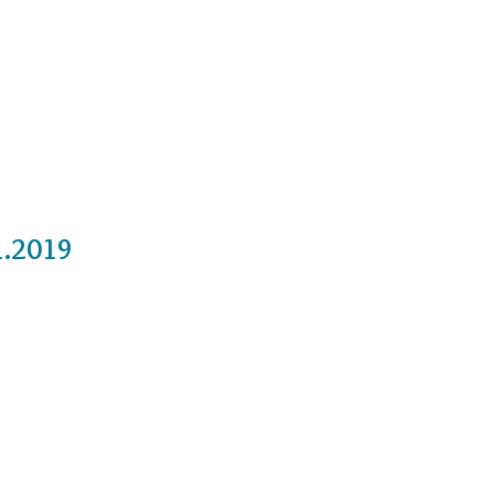
Cursos
Medita con nosotros
Videos
1.2019