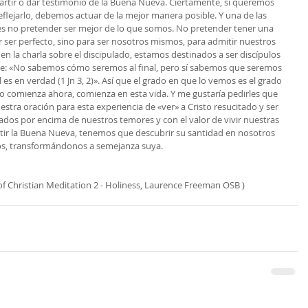
rtir o dar testimonio de la Buena Nueva. Ciertamente, si queremos 
eflejarlo, debemos actuar de la mejor manera posible. Y una de las 
s no pretender ser mejor de lo que somos. No pretender tener una 
r ser perfecto, sino para ser nosotros mismos, para admitir nuestros 
n la charla sobre el discipulado, estamos destinados a ser discípulos 
ice: «No sabemos cómo seremos al final, pero sí sabemos que seremos 
s en verdad (1 Jn 3, 2)». Así que el grado en que lo vemos es el grado 
so comienza ahora, comienza en esta vida. Y me gustaría pedirles que 
stra oración para esta experiencia de «ver» a Cristo resucitado y ser 
vados por encima de nuestros temores y con el valor de vivir nuestras 
rtir la Buena Nueva, tenemos que descubrir su santidad en nosotros 
s, transformándonos a semejanza suya.
t of Christian Meditation 2 - Holiness, Laurence Freeman OSB )