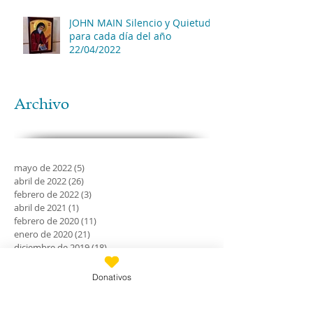
JOHN MAIN Silencio y Quietud
para cada día del año
22/04/2022
Archivo
mayo de 2022
(5)
5 entradas
abril de 2022
(26)
26 entradas
febrero de 2022
(3)
3 entradas
abril de 2021
(1)
1 entrada
febrero de 2020
(11)
11 entradas
enero de 2020
(21)
21 entradas
diciembre de 2019
(18)
18 entradas
noviembre de 2019
(24)
24 entradas
octubre de 2019
(18)
18 entradas
Donativos
septiembre de 2019
(30)
30 entradas
agosto de 2019
(30)
30 entradas